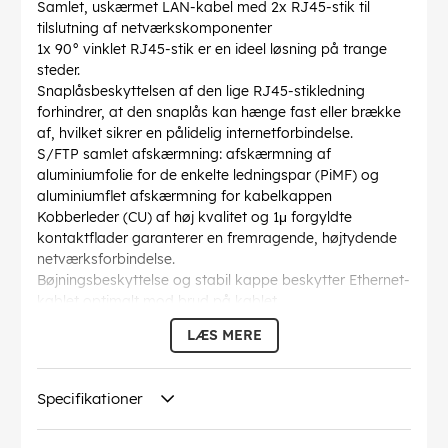
Samlet, uskærmet LAN-kabel med 2x RJ45-stik til
tilslutning af netværkskomponenter
1x 90° vinklet RJ45-stik er en ideel løsning på trange
steder.
Snaplåsbeskyttelsen af den lige RJ45-stikledning
forhindrer, at den snaplås kan hænge fast eller brække
af, hvilket sikrer en pålidelig internetforbindelse.
S/FTP samlet afskærmning: afskærmning af
aluminiumfolie for de enkelte ledningspar (PiMF) og
aluminiumflet afskærmning for kabelkappen
Kobberleder (CU) af høj kvalitet og 1μ forgyldte
kontaktflader garanterer en fremragende, højtydende
netværksforbindelse.
Bøjningsbeskyttelse og stabil kappe beskytter Ethernet-
kablet optimalt mod brud på kablet.
CAT-6-netværkskabel er egnet til Power over Ethernet
LÆS MERE
(PoE, PoE+) og 10 Gigabit Ethernet 10BASE-T, 100BASE-
TX, 1000BASE-T, 10/100/1000/10000 Mbit/s.
AWG
: 28/7 (stranded)
Specifikationer
Bøjningsradius >
: 60 mm
Specifikation
: CAT 6