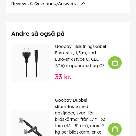
Kabelkappen diameter
: 6 mm
Reviews & Questions/Answers
Afskærmning klasse
: S/FTP (PiMF)
Numre af skærm
: 2 x
Forbindelser
: EIA/TIA-568 B
Markeringer
: WEEE, CE
Driftstemperatur op til
: 60 °C
Andre så også på
Driftstemperatur fra
: -20 °C
max. båndbredde
: 250 MHz
Goobay Tilslutningskabel
Kink beskyttelse
: tosidet
Euro-stik, 1,5 m, sort
Kabeltype
: Rundkabel
Euro-stik (type C, CEE
Materiale kabelkappe
: LSZH
7/16) > apparatudtag C7
Inder leder materiale
: CU (kobber)
33 kr.
EAN:
4040849515415
Goobay Dubbel
skärmfäste med
gasfjäder, svart för
bildskärmar från 17 till 32
tum (43 - 81 cm), max. 9
kg per bildskärm, enkel