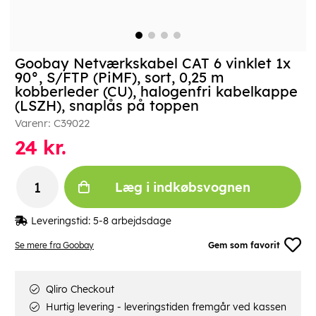
Goobay Netværkskabel CAT 6 vinklet 1x
90°, S/FTP (PiMF), sort, 0,25 m
kobberleder (CU), halogenfri kabelkappe
(LSZH), snaplås på toppen
Varenr:
C39022
24
kr.
Læg i indkøbsvognen
Leveringstid:
5-8 arbejdsdage
Se mere fra Goobay
Gem som favorit
Qliro Checkout
Hurtig levering - leveringstiden fremgår ved kassen