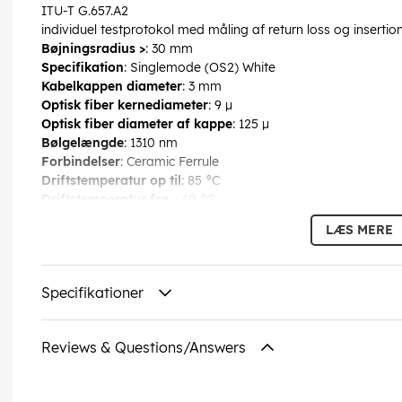
ITU-T G.657.A2
individuel testprotokol med måling af return loss og insertion
Bøjningsradius >
: 30 mm
Specifikation
: Singlemode (OS2) White
Kabelkappen diameter
: 3 mm
Optisk fiber kernediameter
: 9 µ
Optisk fiber diameter af kappe
: 125 µ
Bølgelængde
: 1310 nm
Forbindelser
: Ceramic Ferrule
Driftstemperatur op til
: 85 °C
Driftstemperatur fra
: -40 °C
CAS no.
: 7439-92-1
LÆS MERE
chemical substance
: Pb
Kink beskyttelse
: ja
Kabeltype
: Simplex-kabel
Specifikationer
Kabel fibertype
: Glass Fibre G.657.A2
LSZH overensstemmelse
: ja
Reviews & Questions/Answers
EAN:
4040849596209