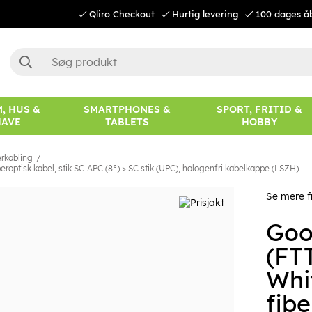
Qliro Checkout
Hurtig levering
100 dages å
, HUS &
SMARTPHONES &
SPORT, FRITID &
HAVE
TABLETS
HOBBY
erkabling
roptisk kabel, stik SC-APC (8°) > SC stik (UPC), halogenfri kabelkappe (LSZH)
Se mere 
Goo
(FT
Whit
fibe