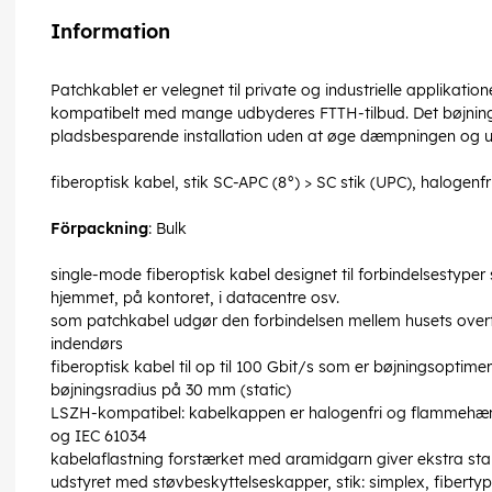
Information
Patchkablet er velegnet til private og industrielle applikation
kompatibelt med mange udbyderes FTTH-tilbud. Det bøjning
pladsbesparende installation uden at øge dæmpningen og ude
fiberoptisk kabel, stik SC-APC (8°) > SC stik (UPC), haloge
Förpackning
: Bulk
single-mode fiberoptisk kabel designet til forbindelsestyper 
hjemmet, på kontoret, i datacentre osv.
som patchkabel udgør den forbindelsen mellem husets over
indendørs
fiberoptisk kabel til op til 100 Gbit/s som er bøjningsopt
bøjningsradius på 30 mm (static)
LSZH-kompatibel: kabelkappen er halogenfri og flammehæmm
og IEC 61034
kabelaflastning forstærket med aramidgarn giver ekstra stab
udstyret med støvbeskyttelseskapper, stik: simplex, fiberty