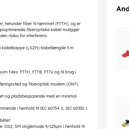
And
er, herunder fiber til hjemmet (FTTH), og er
soptimerede fiberoptiske kabel muliggør
n risiko for interferens.
nfri kabelkappe (LSZH) Kabellængde 3 m
som f.eks. FTTH, FTTB, FTTx og til brug i
føringssted og fiberoptisk modem (ONT)
imeret og pladsbesparende med en minimal
ende i henhold til IEC 60754 2, IEC 60332 1
ilitet
pe: OS2, SM singlemode 9/125µm i henhold til