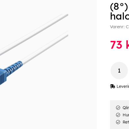
(8°)
hal
Varenr:
C
73
k
Leveri
Qli
Hur
Ret