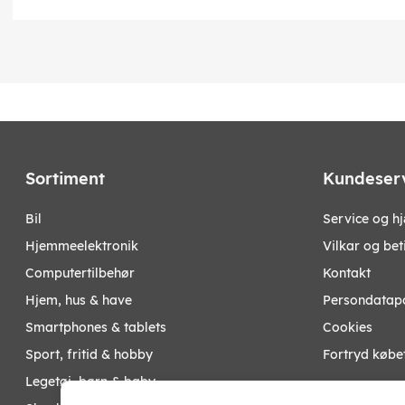
Sortiment
Kundeser
bil
Service og h
hjemmeelektronik
Vilkar og bet
computertilbehør
Kontakt
hjem, hus & have
Persondatapo
smartphones & tablets
Cookies
sport, fritid & hobby
Fortryd købe
legetøj, børn & baby
Mine sider