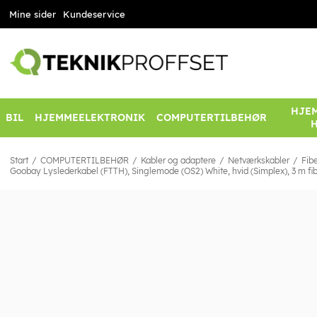
Mine sider
Kundeservice
HJEM
BIL
HJEMMEELEKTRONIK
COMPUTERTILBEHØR
Start
COMPUTERTILBEHØR
Kabler og adaptere
Netværkskabler
Fib
Goobay Lyslederkabel (FTTH), Singlemode (OS2) White, hvid (Simplex), 3 m fibe