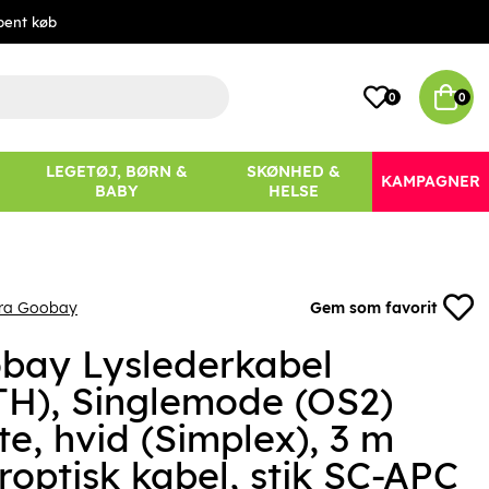
bent køb
0
0
LEGETØJ, BØRN &
SKØNHED &
KAMPAGNER
BABY
HELSE
fra Goobay
Gem som favorit
bay Lyslederkabel
TH), Singlemode (OS2)
e, hvid (Simplex), 3 m
roptisk kabel, stik SC-APC