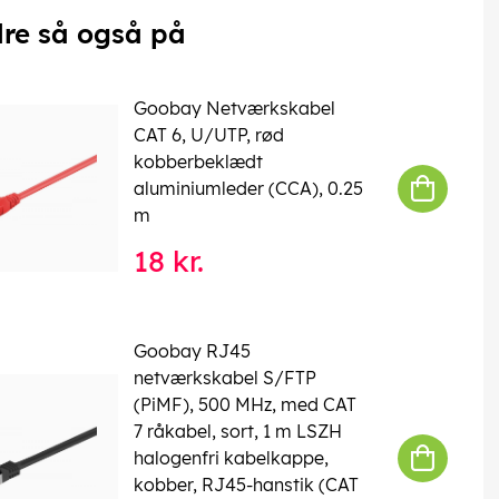
re så også på
Goobay Netværkskabel
CAT 6, U/UTP, rød
kobberbeklædt
aluminiumleder (CCA), 0.25
m
18 kr.
Goobay RJ45
netværkskabel S/FTP
(PiMF), 500 MHz, med CAT
7 råkabel, sort, 1 m LSZH
halogenfri kabelkappe,
kobber, RJ45-hanstik (CAT