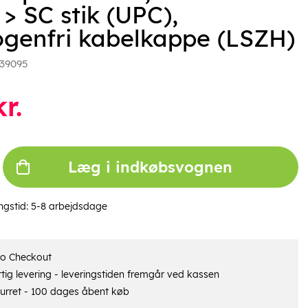
 > SC stik (UPC),
ogenfri kabelkappe (LSZH)
39095
r.
Læg i indkøbsvognen
ngstid:
5-8 arbejdsdage
ro Checkout
tig levering - leveringstiden fremgår ved kassen
urret - 100 dages åbent køb