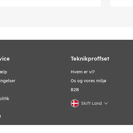
vice
Teknikproffset
jælp
Hvem er vi?
ingelser
Os og vores miljø
B2B
litik
Skift Land
t