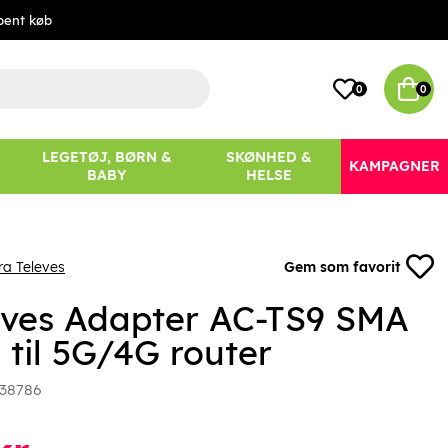
bent køb
0
0
LEGETØJ, BØRN &
SKØNHED &
KAMPAGNER
BABY
HELSE
ra Televes
Gem som favorit
eves Adapter AC-TS9 SMA
 til 5G/4G router
38786