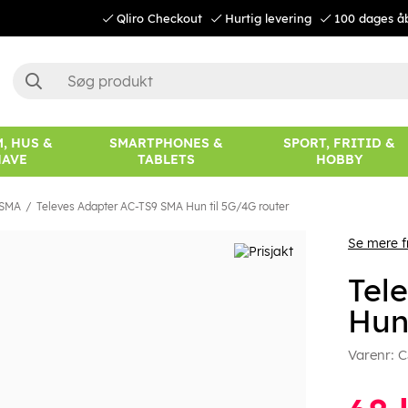
Qliro Checkout
Hurtig levering
100 dages å
, HUS &
SMARTPHONES &
SPORT, FRITID &
HAVE
TABLETS
HOBBY
-SMA
Televes Adapter AC-TS9 SMA Hun til 5G/4G router
Se mere f
Tel
Hun
Varenr:
C