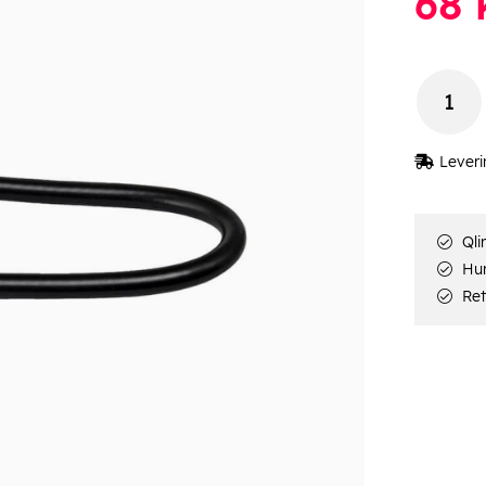
68
k
Leveri
Qli
Hur
Ret