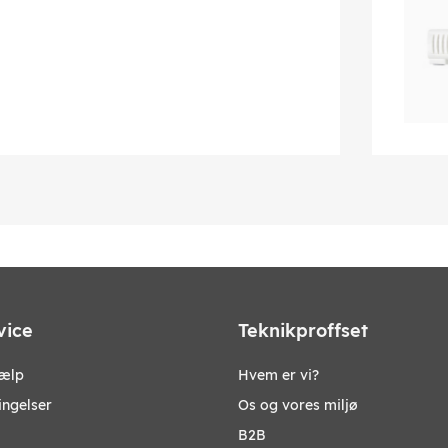
vice
Teknikproffset
jælp
Hvem er vi?
ingelser
Os og vores miljø
B2B