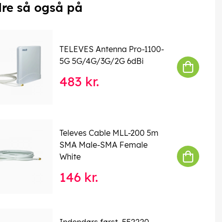
re så også på
TELEVES Antenna Pro-1100-
5G 5G/4G/3G/2G 6dBi
483 kr.
Televes Cable MLL-200 5m
SMA Male-SMA Female
White
146 kr.
Indendørs først. 552220