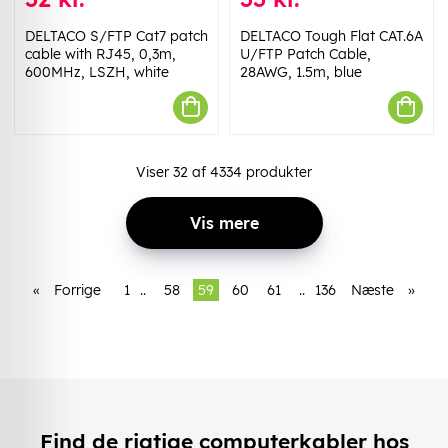
DELTACO S/FTP Cat7 patch
DELTACO Tough Flat CAT.6A
cable with RJ45, 0,3m,
U/FTP Patch Cable,
600MHz, LSZH, white
28AWG, 1.5m, blue
Viser
32
af
4334
produkter
Vis mere
«
Forrige
1
..
58
59
60
61
..
136
Næste
»
Find de rigtige computerkabler hos