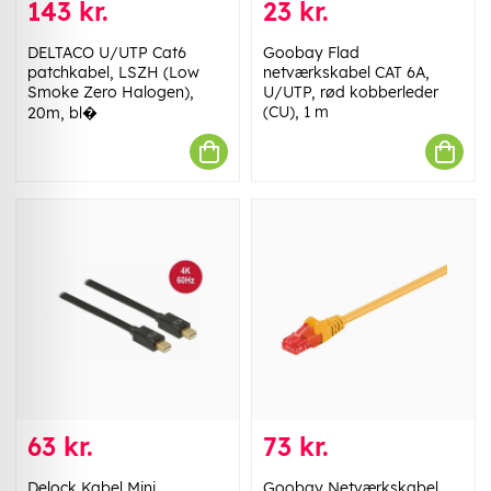
143 kr.
23 kr.
DELTACO U/UTP Cat6
Goobay Flad
patchkabel, LSZH (Low
netværkskabel CAT 6A,
Smoke Zero Halogen),
U/UTP, rød kobberleder
(CU), 1 m
20m, bl�
63 kr.
73 kr.
Delock Kabel Mini
Goobay Netværkskabel