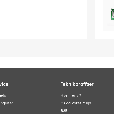
vice
Teknikproffset
jælp
Hvem er vi?
ingelser
Os og vores miljø
B2B