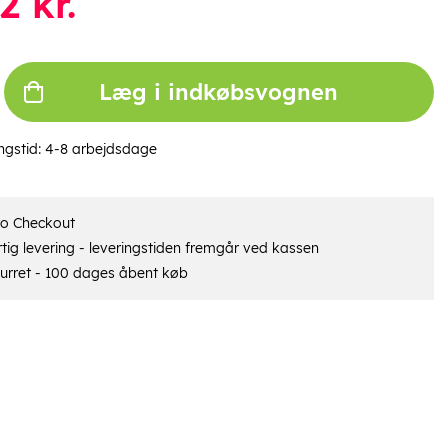
2
kr.
Læg i indkøbsvognen
ngstid:
4-8 arbejdsdage
ro Checkout
tig levering - leveringstiden fremgår ved kassen
urret - 100 dages åbent køb