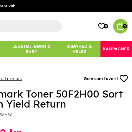
bent køb
0
0
LEGETØJ, BØRN &
SKØNHED &
KAMPAGNER
BABY
HELSE
fra Lexmark
Gem som favorit
mark Toner 50F2H00 Sort
h Yield Return
36658