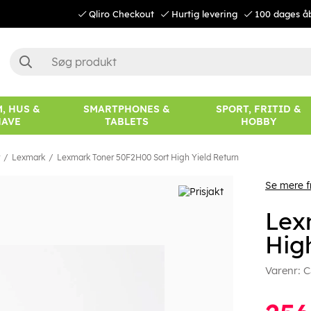
Qliro Checkout
Hurtig levering
100 dages å
, HUS &
SMARTPHONES &
SPORT, FRITID &
HAVE
TABLETS
HOBBY
Lexmark
Lexmark Toner 50F2H00 Sort High Yield Return
Se mere 
Lex
Hig
Varenr:
C