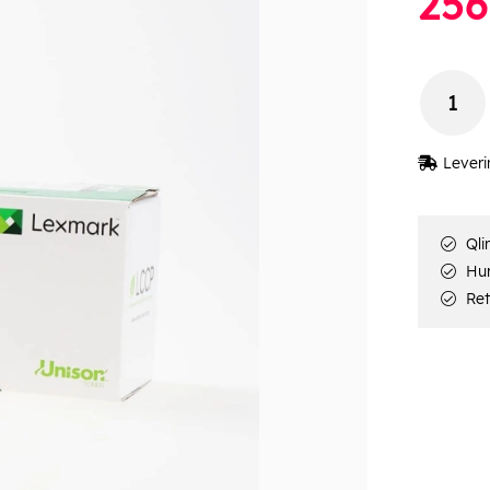
256
Leveri
Qli
Hur
Ret