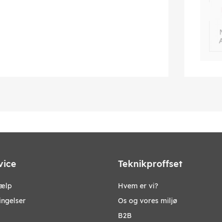
vice
Teknikproffset
jælp
Hvem er vi?
ingelser
Os og vores miljø
B2B