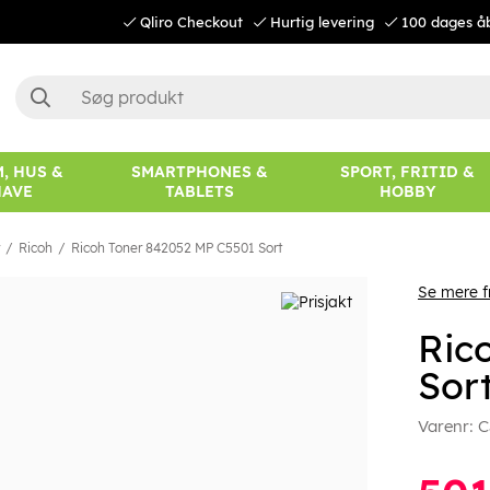
Qliro Checkout
Hurtig levering
100 dages å
, HUS &
SMARTPHONES &
SPORT, FRITID &
HAVE
TABLETS
HOBBY
Ricoh
Ricoh Toner 842052 MP C5501 Sort
Se mere f
Ric
Sor
Varenr:
C