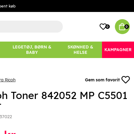
bent køb
0
0
LEGETØJ, BØRN &
SKØNHED &
KAMPAGNER
BABY
HELSE
ra Ricoh
Gem som favorit
oh Toner 842052 MP C5501
t
37022