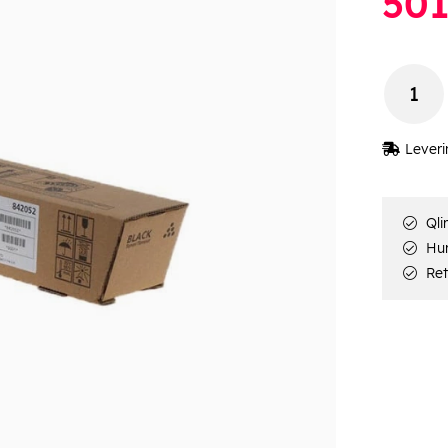
50
Leveri
Qli
Hur
Ret