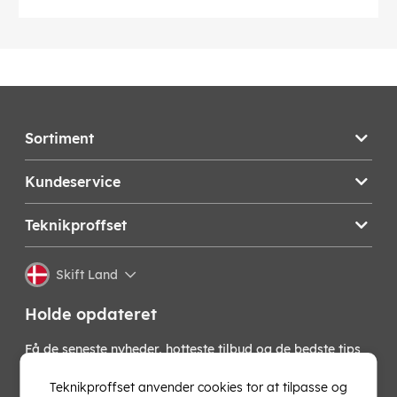
Sortiment
Kundeservice
Teknikproffset
Skift Land
Holde opdateret
Få de seneste nyheder, hotteste tilbud og de bedste tips
fra os direkte i din indbakke. Skriv dig op til vores
nyhedsbrev!
Teknikproffset anvender cookies tor at tilpasse og