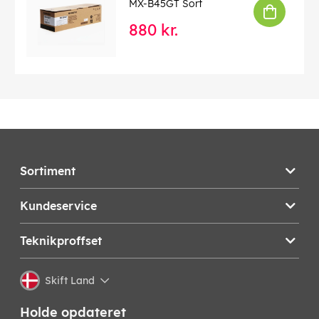
MX-B45GT Sort
880 kr.
Sortiment
Kundeservice
Teknikproffset
Skift Land
Holde opdateret