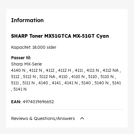
Information
SHARP Toner MX51GTCA MX-51GT Cyan
Kapacitet: 18.000 sider
Passer til:
Sharp MX-Serie
4140 N , 4112 N , 4112 , 4112 H , 4111 , 4111 N , 4112 NA ,
5112 , 5112 N , 5112 NA , 4110 , 4110 N , 5110 , 5110 N ,
5111 , 5111 N , 4140 , 4141 , 4141 N , 5140 , 5140 N , 5141
, 5141 N
EAN:
4974019696652
Reviews & Questions/Answers