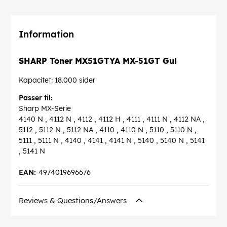
Information
SHARP Toner MX51GTYA MX-51GT Gul
Kapacitet: 18.000 sider
Passer til:
Sharp MX-Serie
4140 N , 4112 N , 4112 , 4112 H , 4111 , 4111 N , 4112 NA ,
5112 , 5112 N , 5112 NA , 4110 , 4110 N , 5110 , 5110 N ,
5111 , 5111 N , 4140 , 4141 , 4141 N , 5140 , 5140 N , 5141
, 5141 N
EAN:
4974019696676
Reviews & Questions/Answers