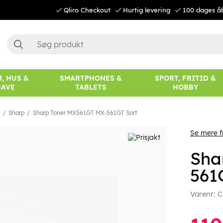
Qliro Checkout
Hurtig levering
100 dages å
, HUS &
SMARTPHONES &
SPORT, FRITID &
HAVE
TABLETS
HOBBY
Sharp
Sharp Toner MX561GT MX-561GT Sort
Se mere f
Sha
561
Varenr:
C