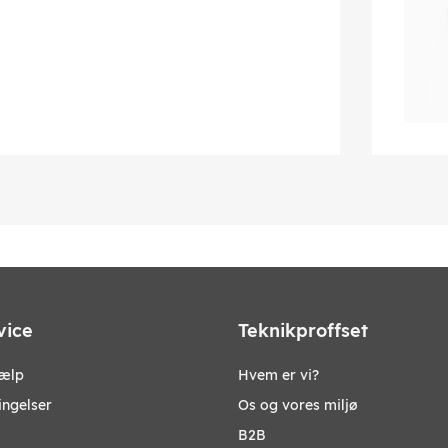
vice
Teknikproffset
jælp
Hvem er vi?
ingelser
Os og vores miljø
B2B