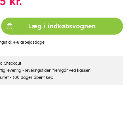
5
kr.
Læg i indkøbsvognen
ngstid:
4-8 arbejdsdage
ro Checkout
tig levering - leveringstiden fremgår ved kassen
urret - 100 dages åbent køb