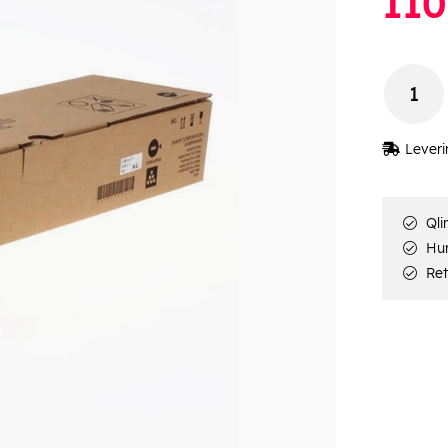
110
Leveri
Qli
Hur
Ret