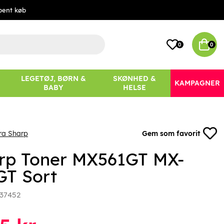
bent køb
0
0
LEGETØJ, BØRN &
SKØNHED &
KAMPAGNER
BABY
HELSE
ra Sharp
Gem som favorit
rp Toner MX561GT MX-
GT Sort
37452