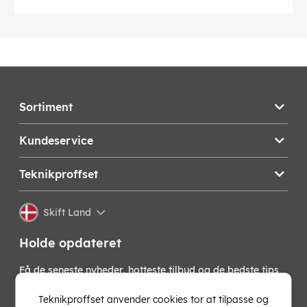
Sortiment
Kundeservice
Teknikproffset
Skift Land
Holde opdateret
Få de seneste nyheder, hotteste tilbud og de bedste tips
fra os direkte i din indbakke. Skriv dig op til vores
nyhedsbrev!
Teknikproffset anvender cookies tor at tilpasse og