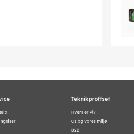
vice
Teknikproffset
jælp
Hvem er vi?
ingelser
Os og vores miljø
B2B