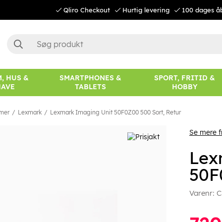
Qliro Checkout
Hurtig levering
100 dages å
, HUS &
SMARTPHONES &
SPORT, FRITID &
HAVE
TABLETS
HOBBY
mer
Lexmark
Lexmark Imaging Unit 50F0Z00 500 Sort, Retur
Se mere 
Lex
50F
Varenr:
C