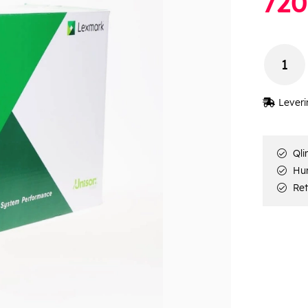
720
Leveri
Qli
Hur
Ret