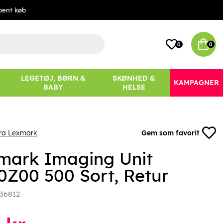
bent køb
0
0
LEGETØJ, BØRN &
SKØNHED &
KAMPAGNER
BABY
HELSE
fra Lexmark
Gem som favorit
mark Imaging Unit
0Z00 500 Sort, Retur
36812