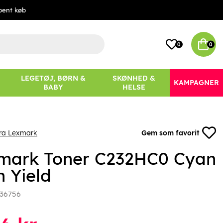
bent køb
0
0
LEGETØJ, BØRN &
SKØNHED &
KAMPAGNER
BABY
HELSE
fra Lexmark
Gem som favorit
mark Toner C232HC0 Cyan
h Yield
36756