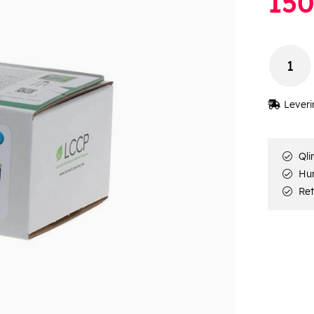
15
Leveri
Qli
Hur
Ret