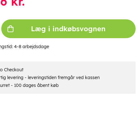
06
kr.
Læg i indkøbsvognen
ngstid:
4-8 arbejdsdage
ro Checkout
tig levering - leveringstiden fremgår ved kassen
urret - 100 dages åbent køb