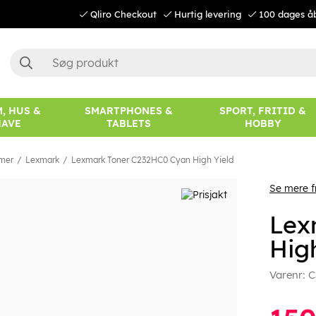
Qliro Checkout
Hurtig levering
100 dages å
, HUS &
SMARTPHONES &
SPORT, FRITID &
HAVE
TABLETS
HOBBY
mer
Lexmark
Lexmark Toner C232HC0 Cyan High Yield
Se mere 
Lex
Hig
Varenr:
C