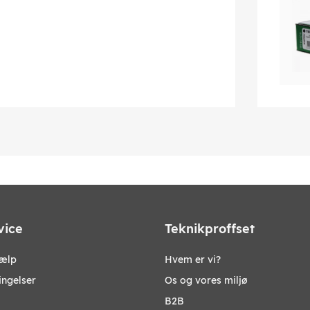
vice
Teknikproffset
jælp
Hvem er vi?
ingelser
Os og vores miljø
B2B