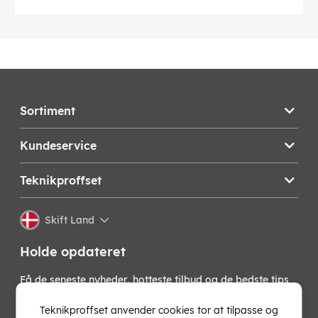
Sortiment
Kundeservice
Teknikproffset
Skift Land
Holde opdateret
Få de seneste nyheder, hotteste tilbud og de bedste tips
fra os direkte i din indbakke. Skriv dig op til vores
nyhedsbrev!
Teknikproffset anvender cookies tor at tilpasse og