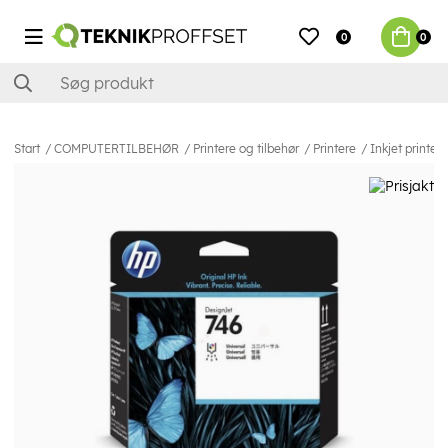
0
0
Start
COMPUTERTILBEHØR
Printere og tilbehør
Printere
Inkjet printer