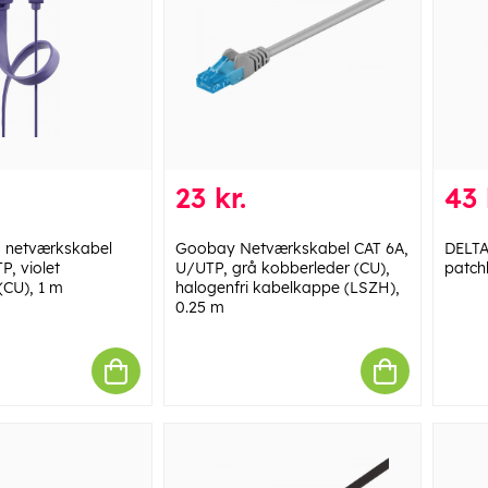
23 kr.
43 
 netværkskabel
Goobay Netværkskabel CAT 6A,
DELT
P, violet
U/UTP, grå kobberleder (CU),
patch
(CU), 1 m
halogenfri kabelkappe (LSZH),
0.25 m