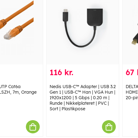
116 kr.
67 
UTP Cat6a
Nedis USB-C™ Adapter | USB 3.2
DELTA
 LSZH, 7m, Orange
Gen 1 | USB-C™ Han | VGA Hun |
HDMI-
1920x1200 | 5 Gbps | 0.20 m |
20-pi
Runde | Nikkelplateret | PVC |
Sort | Plastikpose