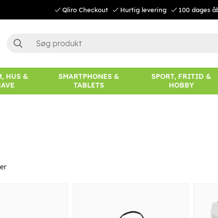
Qliro Checkout
Hurtig levering
100 dages å
, HUS &
SMARTPHONES &
SPORT, FRITID &
HAVE
TABLETS
HOBBY
er