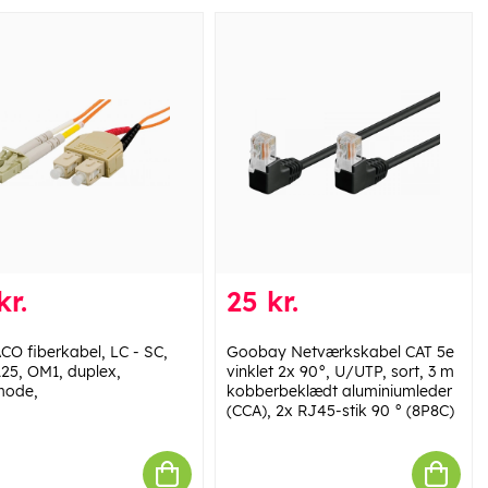
kr.
25 kr.
CO fiberkabel, LC - SC,
Goobay Netværkskabel CAT 5e
125, OM1, duplex,
vinklet 2x 90°, U/UTP, sort, 3 m
mode,
kobberbeklædt aluminiumleder
(CCA), 2x RJ45-stik 90 ° (8P8C)