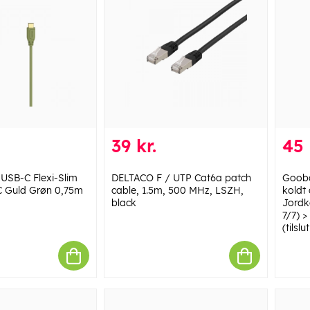
39 kr.
45 
USB-C Flexi-Slim
DELTACO F / UTP Cat6a patch
Goobay
 Guld Grøn 0,75m
cable, 1.5m, 500 MHz, LSZH,
koldt 
black
Jordk
7/7) 
(tilsl