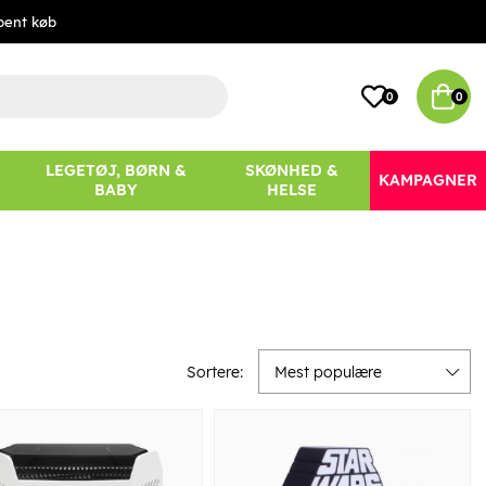
bent køb
0
0
LEGETØJ, BØRN &
SKØNHED &
KAMPAGNER
BABY
HELSE
Sortere:
Mest populære