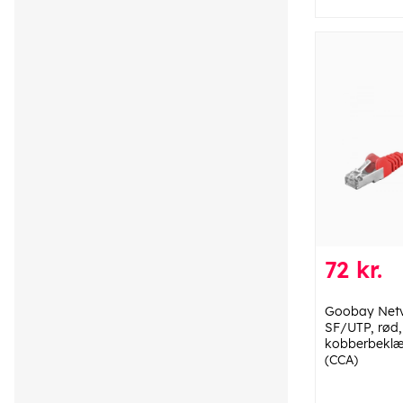
72 kr.
Goobay Netv
SF/UTP, rød
kobberbeklæ
(CCA)