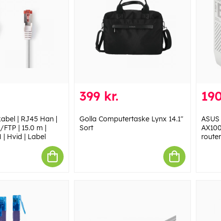
399 kr.
190
kabel | RJ45 Han |
Golla Computertaske Lynx 14.1"
ASUS 
/FTP | 15.0 m |
Sort
AX100
| Hvid | Label
route