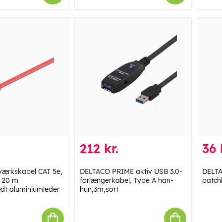
212 kr.
36 
ærkskabel CAT 5e,
DELTACO PRIME aktiv USB 3.0-
DELTA
, 20 m
forlængerkabel, Type A han-
patch
dt aluminiumleder
hun,3m,sort