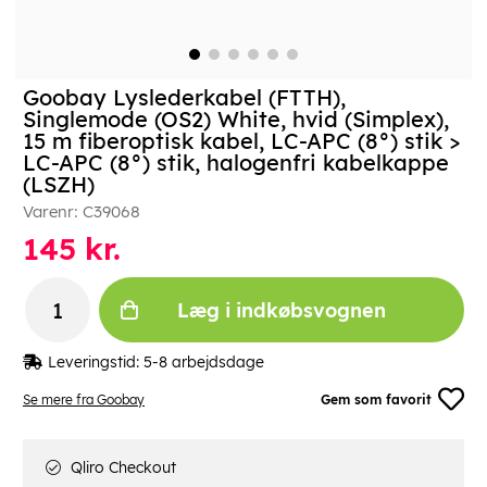
Goobay Lyslederkabel (FTTH),
Singlemode (OS2) White, hvid (Simplex),
15 m fiberoptisk kabel, LC-APC (8°) stik >
LC-APC (8°) stik, halogenfri kabelkappe
(LSZH)
Varenr:
C39068
145
kr.
Læg i indkøbsvognen
Leveringstid:
5-8 arbejdsdage
Se mere fra Goobay
Gem som favorit
Qliro Checkout