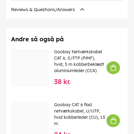
Bølgelængde
: 1310 nm
Reviews & Questions/Answers
Forbindelser
: Ceramic Ferrule
Driftstemperatur op til
: 85 °C
Driftstemperatur fra
: -40 °C
CAS no.
: 7439-92-1
chemical substance
: Pb
Andre så også på
Kink beskyttelse
: ja
Kabeltype
: Simplex-kabel
Goobay Netværkskabel
Kabel fibertype
: Glass Fibre G.657.A2
CAT 6, S/FTP (PiMF),
LSZH overensstemmelse
: ja
hvid, 5 m kobberbeklædt
aluminiumleder (CCA)
EAN:
4040849595899
38 kr.
Goobay CAT 6 flad
netværkskabel, U/UTP,
hvid kobberleder (CU), 1.5
m