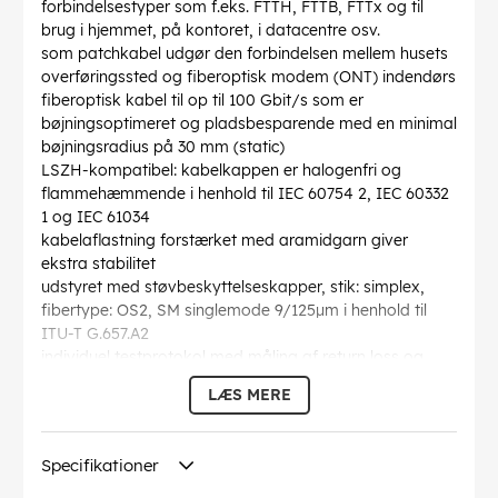
forbindelsestyper som f.eks. FTTH, FTTB, FTTx og til
brug i hjemmet, på kontoret, i datacentre osv.
som patchkabel udgør den forbindelsen mellem husets
overføringssted og fiberoptisk modem (ONT) indendørs
fiberoptisk kabel til op til 100 Gbit/s som er
bøjningsoptimeret og pladsbesparende med en minimal
bøjningsradius på 30 mm (static)
LSZH-kompatibel: kabelkappen er halogenfri og
flammehæmmende i henhold til IEC 60754 2, IEC 60332
1 og IEC 61034
kabelaflastning forstærket med aramidgarn giver
ekstra stabilitet
udstyret med støvbeskyttelseskapper, stik: simplex,
fibertype: OS2, SM singlemode 9/125µm i henhold til
ITU-T G.657.A2
individuel testprotokol med måling af return loss og
insertion loss
LÆS MERE
Bøjningsradius >
: 30 mm
Specifikation
: Singlemode (OS2) White
Kabelkappen diameter
: 3 mm
Specifikationer
Optisk fiber kernediameter
: 9 µ
Optisk fiber diameter af kappe
: 125 µ