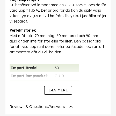
Du behöver två lampor med en GU10-sockel, och de får
vara upp till 35 W. Det är bra för då kan du själv välja
vilken typ av ljus du vill ha från din lykta. Ljuskällor säljer
vi separat.
Perfekt storlek
Med mått på 170 mm hög, 60 mm bred och 90 mm
djup är den inte för stor eller för liten. Den passar bra
för att lysa upp runt dörren eller på fasaden och är lätt
att montera där du vill ha den.
Import Bredd:
60
Import lampsockel:
GU10
Import Vikt:
0.86
LÆS MERE
Import Höjd:
170
Import Effekt:
35.00
Reviews & Questions/Answers
Import skyddsklass:
IP44