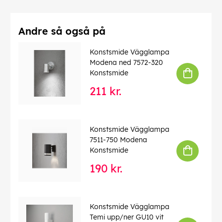
Import Farg Lev:
Galvaniserad
Import ljuskällaingår:
0
Andre så også på
Import spänning:
230.00
Import Djup:
90
Konstsmide Vägglampa
Import material:
Stål
Modena ned 7572-320
Konstsmide
EAN:
7318307571325
211 kr.
Konstsmide Vägglampa
7511-750 Modena
Konstsmide
190 kr.
Konstsmide Vägglampa
Temi upp/ner GU10 vit