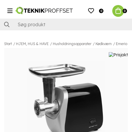
0
0
Start
HJEM, HUS & HAVE
Husholdningsapparater
Kødkværn
Emerio M