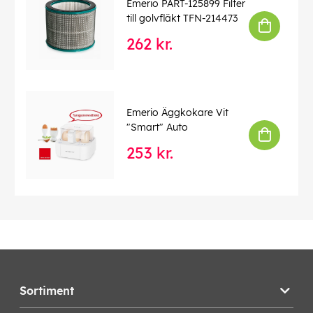
Emerio PART-125899 Filter
till golvfläkt TFN-214473
262 kr.
Emerio Äggkokare Vit
"Smart" Auto
253 kr.
Sortiment