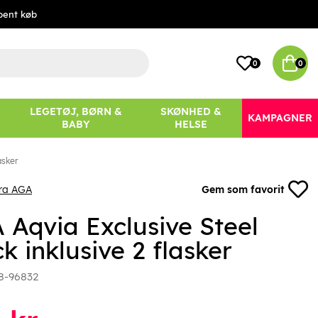
bent køb
0
0
LEGETØJ, BØRN &
SKØNHED &
KAMPAGNER
BABY
HELSE
asker
fra AGA
Gem som favorit
 Aqvia Exclusive Steel
k inklusive 2 flasker
8-96832