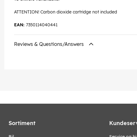
ATTENTION! Carbon dioxide cartridge not included
EAN:
7350114040441
Reviews & Questions/Answers
Sortiment
Kundeser
bil
Service og h