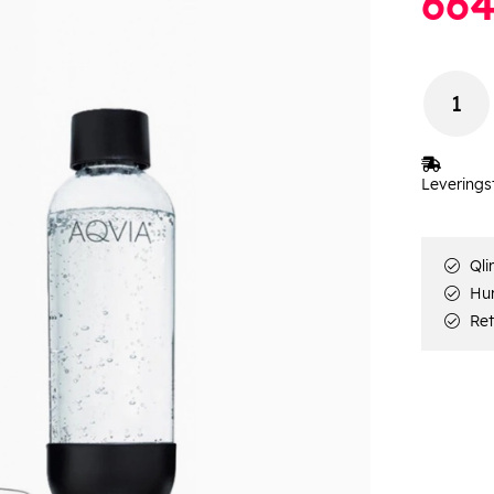
66
Leverings
Qli
Hur
Ret