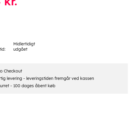
4
kr.
Midlertidigt
tid:
udgået
ro Checkout
tig levering - leveringstiden fremgår ved kassen
urret - 100 dages åbent køb