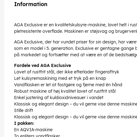
Information
AGA Exclusive er en kvalitetskulsyre-maskine, lavet helt i rus
pletresistente overflade. Maskinen er støjsvag og brugervenli
AGA Exclusive, der har vundet priser for sin design, har vær
som en model i 5. generation. Exclusive er gentagne gange 
på markedet og fortsætter med at være en af de bedstsælgen
Fordele ved AGA Exclusive
Lavet af rustfrit stål, der ikke efterlader fingeraftryk
Let kulsyremaskining med et tryk på en knap
Vandflasken er let at fastgøre og fjerne med én hånd
Robust maskine af høj kvalitet lavet af rustfrit stål
Enkel justering af kuldioxidniveauer i vandet
Klassisk og elegant design – du vil gerne vise denne maskin
Stille drift
Klassisk og elegant design – du vil gerne vise denne maskin
I pakken:
En AQVIA-maskine
To enliters vandflasker