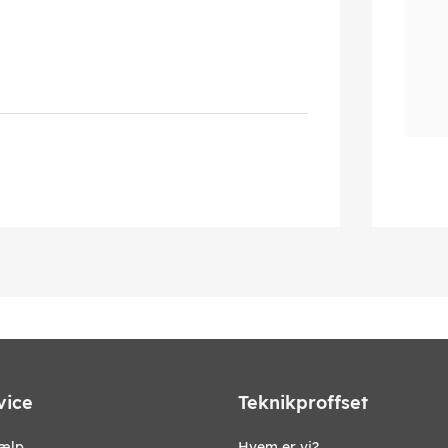
vice
Teknikproffset
jælp
Hvem er vi?