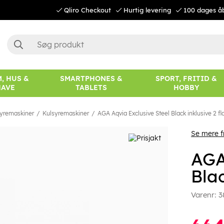
Qliro Checkout
Hurtig levering
100 dages å
, HUS &
SMARTPHONES &
SPORT, FRITID &
HAVE
TABLETS
HOBBY
yremaskiner
Kulsyremaskiner
AGA Aqvia Exclusive Steel Black inklusive 2 fl
Se mere 
AGA
Blac
Varenr:
3