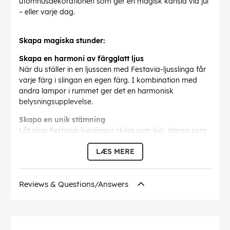
utomhusdekorationen som ger en magisk känsla vid jul
– eller varje dag.
Skapa magiska stunder:
Skapa en harmoni av färgglatt ljus
När du ställer in en ljusscen med Festavia-ljusslinga får
varje färg i slingan en egen färg. I kombination med
andra lampor i rummet ger det en harmonisk
belysningsupplevelse.
Skapa en unik stämning
Låt dina Festavia ljusslingor skina som ljus, dansa som
eld eller glittra med effekter. Du kan även göra alla
LÆS MERE
scener dynamiska, skapa en rörlig, vacker och färgglad
accent.
Synkronisera ljusslingor till musik
Reviews & Questions/Answers
Gör din nästa fest minnesvärd. Låt ljusslingorna dansa,
byta färg, dämpas eller bli ljusare till din favoritlåt. Hue
Bridge krävs.