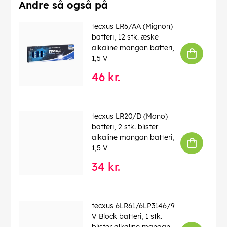
Vægt
: 23.5 g
Andre så også på
genopladelige
: nej
tecxus LR6/AA (Mignon)
EAN:
4250145110096
batteri, 12 stk. æske
alkaline mangan batteri,
1,5 V
46 kr.
tecxus LR20/D (Mono)
batteri, 2 stk. blister
alkaline mangan batteri,
1,5 V
34 kr.
tecxus 6LR61/6LP3146/9
V Block batteri, 1 stk.