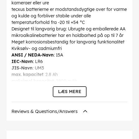
kameraer eller ure
tecxus batterierne er modstandsdygtige over for varme
og kulde og forbliver stabile under alle
temperaturforhold fra -20 til +54 °C
Designet til langvarig brug: Ubrugte og emballerede AA
mikroalkalinebatterier har en holdbarhed på op til 7 år
Meget korrosionsbestandig for langvarig funktionalitet
Kviksølv- og cadmiumfri
ANSI / NEDA-Navn
: 15A
IEC-Navn
: LR6
JIS-Navn
: UM3
max. kapacitet
: 2.8 Ah
maksimal kapacitet
: 2800 mAh
Byggeri størrelse
: AA (Mignon)
LÆS MERE
Opbevaring evne
: 7 års
Spænding
: 1.5 V
Markeringer
: CE, BattVO
Reviews & Questions/Answers
Diameter
: 14.5 mm
Højde
: 50.5 mm
Driftstemperatur op til
: 50 °C
Driftstemperatur fra
: -20 °C