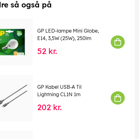
re så også på
GP LED-lampe Mini Globe,
E14, 3,5W (25W), 250lm
52 kr.
GP Kabel USB-A Til
Lightning CL1N 1m
202 kr.