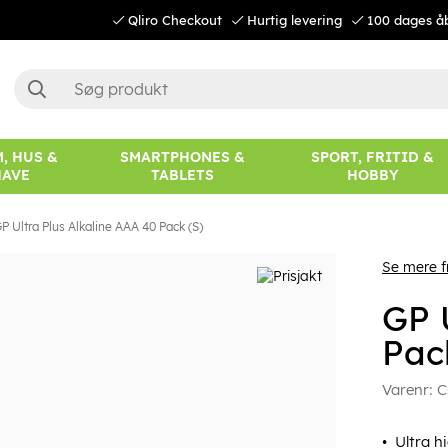
Qliro Checkout
Hurtig levering
100 dages å
, HUS &
SMARTPHONES &
SPORT, FRITID &
HAVE
TABLETS
HOBBY
P Ultra Plus Alkaline AAA 40 Pack (S)
Se mere f
GP 
Pac
Varenr:
C
Ultra h