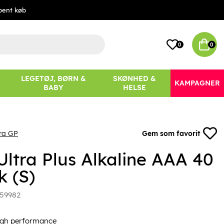
bent køb
0
0
LEGETØJ, BØRN &
SKØNHED &
KAMPAGNER
BABY
HELSE
ra GP
Gem som favorit
Ultra Plus Alkaline AAA 40
k (S)
59982
igh performance