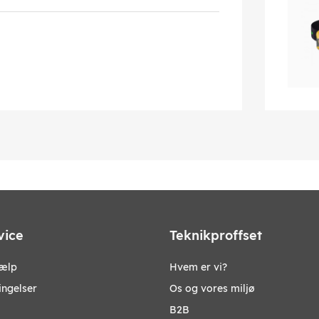
vice
Teknikproffset
jælp
Hvem er vi?
ingelser
Os og vores miljø
B2B