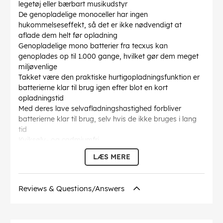
legetøj eller bærbart musikudstyr
De genopladelige monoceller har ingen
hukommelseseffekt, så det er ikke nødvendigt at
aflade dem helt før opladning
Genopladelige mono batterier fra tecxus kan
genoplades op til 1.000 gange, hvilket gør dem meget
miljøvenlige
Takket være den praktiske hurtigopladningsfunktion er
batterierne klar til brug igen efter blot en kort
opladningstid
Med deres lave selvafladningshastighed forbliver
batterierne klar til brug, selv hvis de ikke bruges i lang
tid
Kviksølv- og cadmiumfri
IEC-Navn
: HR20
LÆS MERE
max. kapacitet
: 10 Ah
maksimal kapacitet
: 10000 mAh
Byggeri størrelse
: D (Mono)
Reviews & Questions/Answers
Spænding
: 1.2 V
Markeringer
: CE, BattVO
Diameter
: 32 mm