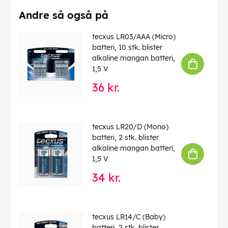
Højde
: 60.9 mm
Driftstemperatur op til
: 50 °C
Andre så også på
Driftstemperatur fra
: 0 °C
Vægt
: 167 g
tecxus LR03/AAA (Micro)
genopladelige
: ja
batteri, 10 stk. blister
Udførende
: Nippel-top
alkaline mangan batteri,
Teknologi
: Nikkel-metalhydrid batteri (NiMH)
1,5 V
Farve
: pink, sølv
36 kr.
EAN:
4040849237416
tecxus LR20/D (Mono)
batteri, 2 stk. blister
alkaline mangan batteri,
1,5 V
34 kr.
tecxus LR14/C (Baby)
batteri, 2 stk. blister