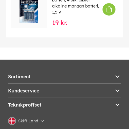
batteri, 4 stk. blister
alkaline mangan batteri,
1,5 V
19 kr.
Sortiment
Kundeservice
Teknikproffset
Skift Land