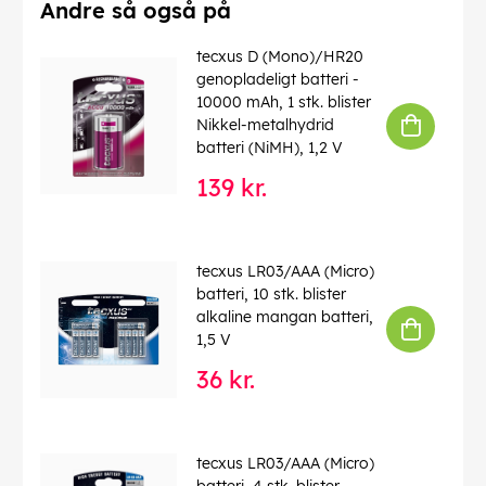
Driftstemperatur fra
: -20 °C
Andre så også på
Vægt
: 145 g
genopladelige
: nej
tecxus D (Mono)/HR20
genopladeligt batteri -
EAN:
4250145110126
10000 mAh, 1 stk. blister
Nikkel-metalhydrid
batteri (NiMH), 1,2 V
139 kr.
tecxus LR03/AAA (Micro)
batteri, 10 stk. blister
alkaline mangan batteri,
1,5 V
36 kr.
tecxus LR03/AAA (Micro)