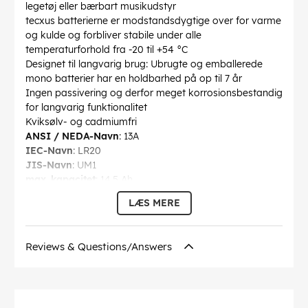
legetøj eller bærbart musikudstyr
tecxus batterierne er modstandsdygtige over for varme
og kulde og forbliver stabile under alle
temperaturforhold fra -20 til +54 °C
Designet til langvarig brug: Ubrugte og emballerede
mono batterier har en holdbarhed på op til 7 år
Ingen passivering og derfor meget korrosionsbestandig
for langvarig funktionalitet
Kviksølv- og cadmiumfri
ANSI / NEDA-Navn
: 13A
IEC-Navn
: LR20
JIS-Navn
: UM1
max. kapacitet
: 14.5 Ah
maksimal kapacitet
: 14500 mAh
LÆS MERE
Byggeri størrelse
: D (Mono)
Opbevaring evne
: 7 års
Spænding
: 1.5 V
Reviews & Questions/Answers
Markeringer
: CE, BattVO
Diameter
: 32 mm
Højde
: 60.9 mm
Driftstemperatur op til
: 50 °C