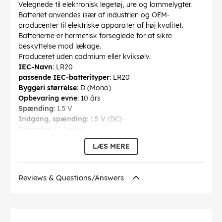
Velegnede til elektronisk legetøj, ure og lommelygter.
Batteriet anvendes især af industrien og OEM-
producenter til elektriske apparater af høj kvalitet.
Batterierne er hermetisk forseglede for at sikre
beskyttelse mod lækage.
Produceret uden cadmium eller kviksølv.
IEC-Navn
: LR20
passende IEC-batterityper
: LR20
Byggeri størrelse
: D (Mono)
Opbevaring evne
: 10 års
Spænding
: 1.5 V
Indgang, spænding
: 1.5 V (DC)
Diameter
: 34.2 mm
Højde
: 61.5 mm
LÆS MERE
Vægt
: 140 g
genopladelige
: nej
Udførende
: Nippel-top
Reviews & Questions/Answers
Teknologi
: alkaline mangan batteri
Forbrug enhed
: 20 stk. æske
EAN:
4008496356447