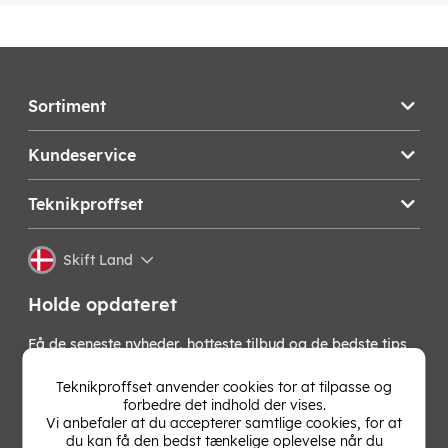
Sortiment
Kundeservice
Teknikproffset
Skift Land
Holde opdateret
Få de seneste nyheder, hotteste tilbud og de bedste tips
fra os direkte i din indbakke. Skriv dig op til vores
nyhedsbrev!
Teknikproffset anvender cookies tor at tilpasse og
forbedre det indhold der vises.
Vi anbefaler at du accepterer samtlige cookies, for at
OK
du kan få den bedst tænkelige oplevelse når du