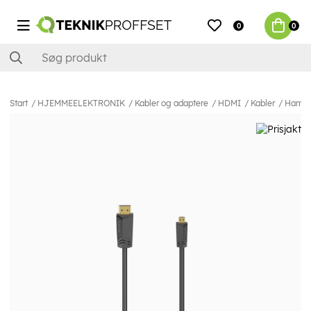
0
0
Start
HJEMMEELEKTRONIK
Kabler og adaptere
HDMI
Kabler
Hama H