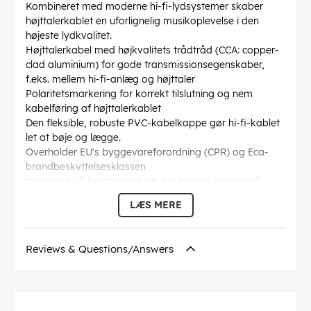
Kombineret med moderne hi-fi-lydsystemer skaber
højttalerkablet en uforlignelig musikoplevelse i den
højeste lydkvalitet.
Højttalerkabel med højkvalitets trådtråd (CCA: copper-
clad aluminium) for gode transmissionsegenskaber,
f.eks. mellem hi-fi-anlæg og højttaler
Polaritetsmarkering for korrekt tilslutning og nem
kabelføring af højttalerkablet
Den fleksible, robuste PVC-kabelkappe gør hi-fi-kablet
let at bøje og lægge.
Overholder EU's byggevareforordning (CPR) og Eca-
brandbeskyttelsesklassen
Goobay hi-fi højttalerkablet, der leveres i metermål,
kan du selv sammensætte det til den pågældende
LÆS MERE
anvendelse.
Kabelkappen diameter
: 4 mm
Inderleder tværsnit
: 2.5 mm²
Reviews & Questions/Answers
Kabelstruktur
: 2x50 / 0,25mm (4,0 x 8,0mm OD)
Markeringer
: CE
Inder leder materiale
: CCA (kobberbeklædt aluminium)
Farve
: transparent