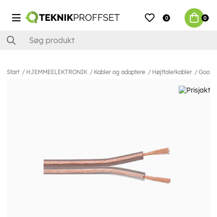
0
0
Start
HJEMMEELEKTRONIK
Kabler og adaptere
Højttalerkabler
Goobay