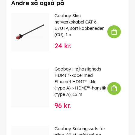
Brandklasse (CPR)
: Eca
Andre så også på
Kabellængde
: 25 m
Forbrug enhed
: 1 stk. kabelring
Goobay Slim
netværkskabel CAT 6,
EAN:
4040849677243
U/UTP, sort kobberleder
(CU), 1 m
24 kr.
Goobay Højhastigheds
HDMI™-kabel med
Ethernet HDMI™ stik
(type A) > HDMI™-hanstik
(type A), 15 m
96 kr.
Goobay Säkringssats för