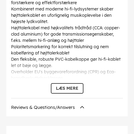
forstærkere og effektforstærkere
Kombineret med moderne hi-fi-lydsystemer skaber
højttalerkablet en uforlignelig musikoplevelse i den
højeste lydkvalitet.
Højttalerkabel med højkvalitets trådtråd (CCA: copper-
clad aluminium) for gode transmissionsegenskaber,
f.eks. mellem hi-fi-anlæg og højttaler
Polaritetsmarkering for korrekt tilslutning og nem
kabelføring af højttalerkablet
Den fleksible, robuste PVC-kabelkappe gør hi-fi-kablet
let at bøje og lægge.
Overholder EU's byggevareforordning (CPR) og Eca-
brandbeskyttelsesklassen
Goobay hi-fi højttalerkablet, der leveres i metermål,
LÆS MERE
kan du selv sammensætte det til den pågældende
anvendelse.
Kabelkappen diameter
: 2.5 mm
Reviews & Questions/Answers
Inderleder tværsnit
: 0.75 mm²
Kabelstruktur
: 2x24 / 0,20mm (2,5 x 5,0mm OD)
Markeringer
: CE
Inder leder materiale
: CCA (kobberbeklædt aluminium)