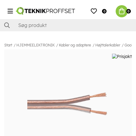
0
0
Start
HJEMMEELEKTRONIK
Kabler og adaptere
Højttalerkabler
Goobay