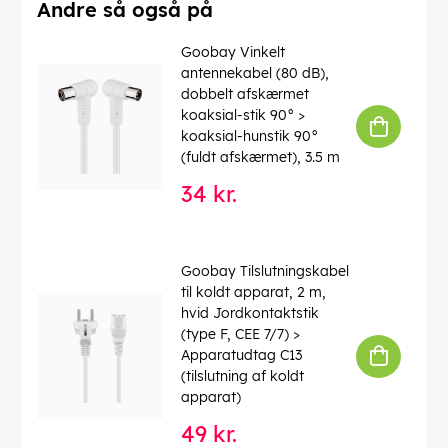
Farve
: transparent
Andre så også på
Brandklasse (CPR)
: Eca
Kabellængde
: 50 m
Goobay Vinkelt
Farveversion
: Transparent
antennekabel (80 dB),
Forbrug enhed
: 1 stk. kabelring
dobbelt afskærmet
koaksial-stik 90° >
EAN:
4040849677182
koaksial-hunstik 90°
(fuldt afskærmet), 3.5 m
34 kr.
Goobay Tilslutningskabel
til koldt apparat, 2 m,
hvid Jordkontaktstik
(type F, CEE 7/7) >
Apparatudtag C13
(tilslutning af koldt
apparat)
49 kr.