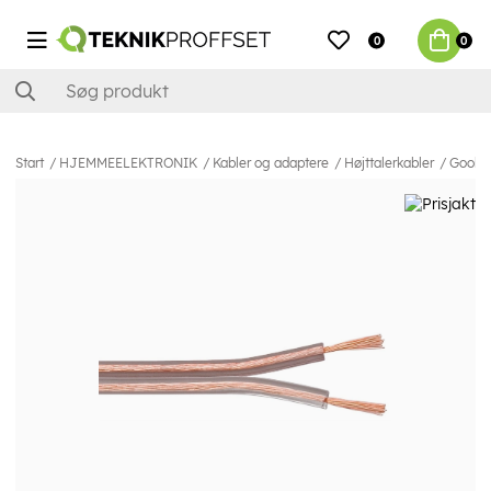
0
0
Start
HJEMMEELEKTRONIK
Kabler og adaptere
Højttalerkabler
Goobay