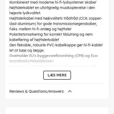
Kombineret med moderne hi-fi-lydsystemer skaber
højttalerkablet en uforlignelig musikoplevelse i den
højeste lydkvalitet.
Højttalerkabel med højkvalitets trådtråd (CCA: copper-
clad aluminium) for gode transmissionsegenskaber,
f.eks. mellem hi-fi-anlæg og højttaler
Polaritetsmarkering for korrekt tilslutning og nem
kabelføring af højttalerkablet
Den fleksible, robuste PVC-kabelkappe gør hi-fi-kablet
let at bøje og lægge.
Overholder EU's byggevareforordning (CPR) og Eca-
brandbeskyttelsesklassen
Goobay hi-fi højttalerkablet, der leveres i metermål,
kan du selv sammensætte det til den pågældende
LÆS MERE
anvendelse.
Kabelkappen diameter
: 4 mm
Inderleder tværsnit
: 2.5 mm²
Reviews & Questions/Answers
Kabelstruktur
: 2x50 / 0,25mm (4,0 x 8,0mm OD)
Markeringer
: CE
Inder leder materiale
: CCA (kobberbeklædt aluminium)
Farve
: transparent