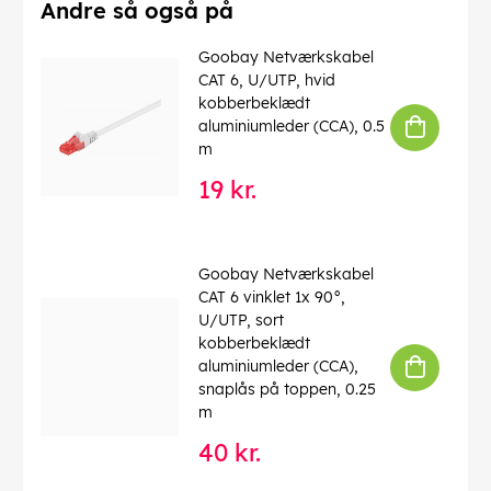
Farveversion
: Transparent
Andre så også på
Brandklasse (CPR)
: Eca
Kabellængde
: 50 m
Goobay Netværkskabel
Forbrug enhed
: 1 stk. kabelring
CAT 6, U/UTP, hvid
kobberbeklædt
EAN:
4040849520822
aluminiumleder (CCA), 0.5
m
19 kr.
Goobay Netværkskabel
CAT 6 vinklet 1x 90°,
U/UTP, sort
kobberbeklædt
aluminiumleder (CCA),
snaplås på toppen, 0.25
m
40 kr.