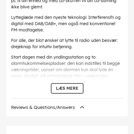
pc til din enhed og med cd-skuffen vil din cd-samling
ikke blive glemt.
Lytteglæde med den nyeste teknologi: Interferensfri og
digital med DAB/DAB+, men også med konventionel
FM-modtagelse.
For alle, der blot ønsker at lytte til radio uden besvær:
drejeknap for intuitiv betjening.
Start dagen med din yndlingsstation og to
alarmhukommelsespladser: den kan indstilles til begge
vækningstider, uanset om alarmen kun skal lyde én
gang, dagligt, på arbejdsdage eller i weekenden.
Med 100 - 240 V nettilslutning til verdensomspændende
LÆS MERE
brug med landespecifik adapter.
EAN:
4007249542540
Reviews & Questions/Answers