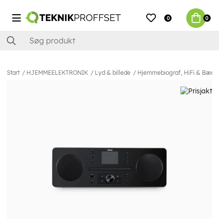
0
0
Start
HJEMMEELEKTRONIK
Lyd & billede
Hjemmebiograf, HiFi & Bærba