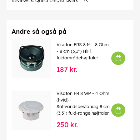
Reviews & Questions/Answers
Andre så også på
Visaton FRS 8 M - 8 Ohm
- 8 cm (3,3") HiFi
fuldområdehøjttaler
187 kr.
Visaton FR 8 WP - 4 Ohm
(hvid) -
Saltvandsbestandig 8 cm
(3,3") fuld-range højttaler
250 kr.