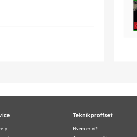
vice
Teknikproffset
jælp
Hvem er vi?