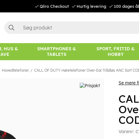
Qliro Checkout
Hurtig levering
100 dages å
, HUS &
SMARTPHONES &
SPORT, FRITID &
HAVE
TABLETS
HOBBY
Hovedtelefoner
CALL OF DUTY Høretelefoner Over-Ear Trådløs ANC Sort CO
Se mere 
CAL
Ove
CO
Varenr:
C