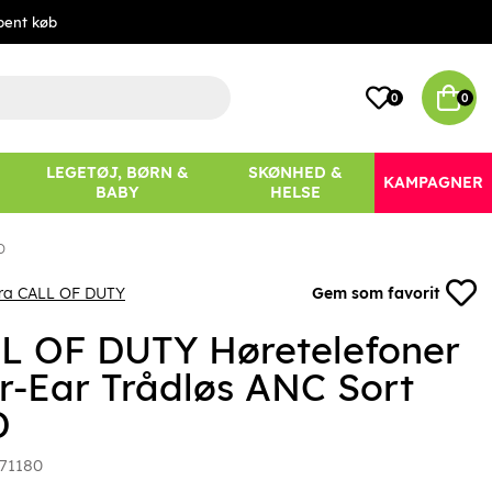
bent køb
0
0
LEGETØJ, BØRN &
SKØNHED &
KAMPAGNER
BABY
HELSE
D
fra CALL OF DUTY
Gem som favorit
L OF DUTY Høretelefoner
r-Ear Trådløs ANC Sort
D
71180