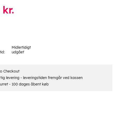
kr.
Midlertidigt
tid:
udgået
ro Checkout
tig levering - leveringstiden fremgår ved kassen
urret - 100 dages åbent køb