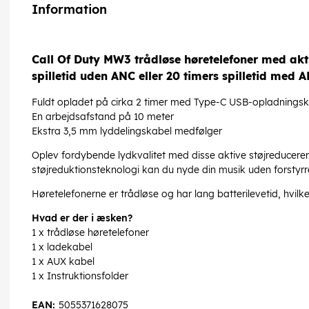
Information
Call Of Duty MW3 trådløse høretelefoner med akt
spilletid uden ANC eller 20 timers spilletid med A
Fuldt opladet på cirka 2 timer med Type-C USB-opladnings
En arbejdsafstand på 10 meter
Ekstra 3,5 mm lyddelingskabel medfølger
Oplev fordybende lydkvalitet med disse aktive støjreducere
støjreduktionsteknologi kan du nyde din musik uden forstyrre
Høretelefonerne er trådløse og har lang batterilevetid, hvilke
Hvad er der i æsken?
1 x trådløse høretelefoner
1 x ladekabel
1 x AUX kabel
1 x Instruktionsfolder
EAN:
5055371628075