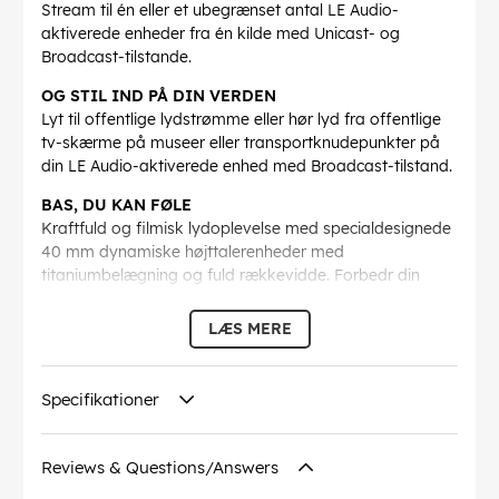
Stream til én eller et ubegrænset antal LE Audio-
aktiverede enheder fra én kilde med Unicast- og
Broadcast-tilstande.
OG STIL IND PÅ DIN VERDEN
Lyt til offentlige lydstrømme eller hør lyd fra offentlige
tv-skærme på museer eller transportknudepunkter på
din LE Audio-aktiverede enhed med Broadcast-tilstand.
BAS, DU KAN FØLE
Kraftfuld og filmisk lydoplevelse med specialdesignede
40 mm dynamiske højttalerenheder med
titaniumbelægning og fuld rækkevidde. Forbedr din
lydoplevelse yderligere ved at finjustere eller vælge fra
en liste over forudindstillede EQ-indstillinger på Creative
LÆS MERE
-appen.
LYDOPLEVELSE MED ULTRALAV LATENSTID
Specifikationer
Oplev forsinkelsesfri lyd med en latenstid så lav som
~20 ms med Ultra-Low Latency-tilstand (ULL).
Reviews & Questions/Answers
FORLÆNGET BATTERILEVETID
Den ultimative udholdenhedsmester med en