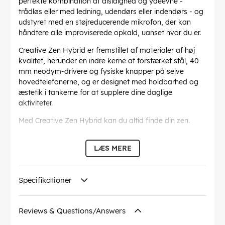
perfekte kombination af alsidighed og ydeevne -
trådløs eller med ledning, udendørs eller indendørs - og
udstyret med en støjreducerende mikrofon, der kan
håndtere alle improviserede opkald, uanset hvor du er.
Creative Zen Hybrid er fremstillet af materialer af høj
kvalitet, herunder en indre kerne af forstærket stål, 40
mm neodym-drivere og fysiske knapper på selve
hovedtelefonerne, og er designet med holdbarhed og
æstetik i tankerne for at supplere dine daglige
aktiviteter.
Med Creative Zen Hybrid kan du altid finde din zen.
HYBRID ANC OG AMBIENT MODE -Fjerner op til 95 % af
LÆS MERE
den omgivende støj med Hybrid Active Noise
Cancellation, en kombineret teknologi med
feedforward- og feedback-ANC-teknikker, som bruger i
Specifikationer
alt 4 mikrofoner, der arbejder sammen om at opfange
den omgivende støj og fjerne den. Skift hurtigt til
Ambient Mode via ANC-knappen på højre ørekop, og
Reviews & Questions/Answers
luk lyd udefra ind for at være mere opmærksom på dine
omgivelser, f.eks. offentlige meddelelser på