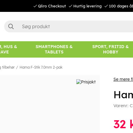
Qliro Checkout
Hurtig levering
100 dages å
, HUS &
SMARTPHONES &
SPORT, FRITID &
HAVE
TABLETS
HOBBY
 tilbehør
Hama F-Stik 7.0mm 2-pak
Se mere 
Ham
Varenr:
C
32
k