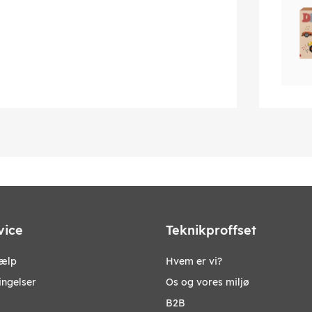
vice
Teknikproffset
jælp
Hvem er vi?
ingelser
Os og vores miljø
B2B