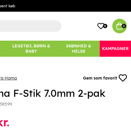
bent køb
0
0
LEGETØJ, BØRN &
SKØNHED &
KAMPAGNER
BABY
HELSE
fra Hama
Gem som favorit
a F-Stik 7.0mm 2-pak
38599
r.