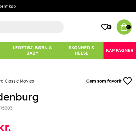
bent køb
0
0
LEGETØJ, BØRN &
SKØNHED &
KAMPAGNER
BABY
HELSE
ra Classic Movies
Gem som favorit
denburg
95303
r.