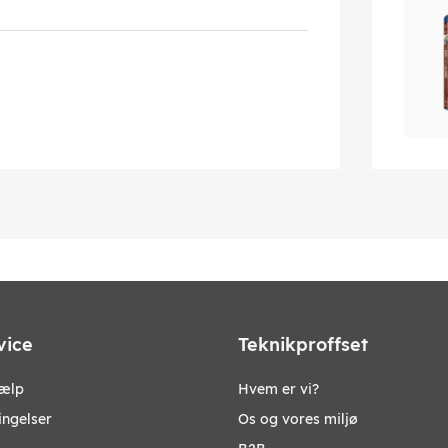
vice
Teknikproffset
jælp
Hvem er vi?
ingelser
Os og vores miljø