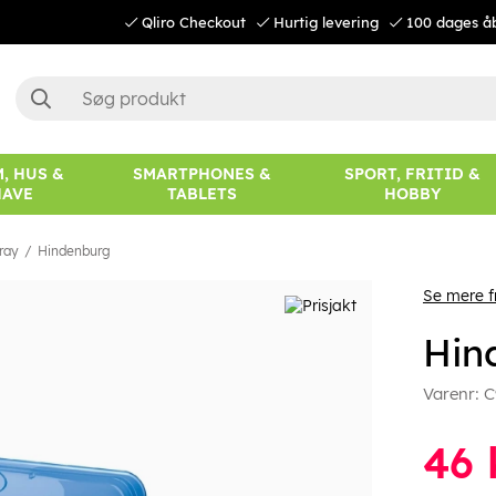
Qliro Checkout
Hurtig levering
100 dages å
, HUS &
SMARTPHONES &
SPORT, FRITID &
HAVE
TABLETS
HOBBY
ray
Hindenburg
Se mere f
Hin
Varenr:
C
46
k