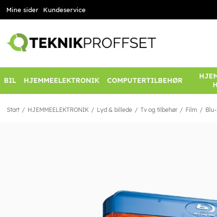
Mine sider
Kundeservice
HJEM
BIL
HJEMMEELEKTRONIK
COMPUTERTILBEHØR
Start
HJEMMEELEKTRONIK
Lyd & billede
Tv og tilbehør
Film
Blu-