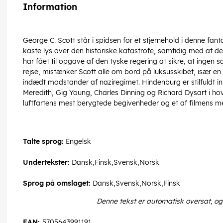
Information
George C. Scott står i spidsen for et stjernehold i denne fant
kaste lys over den historiske katastrofe, samtidig med at de
har fået til opgave af den tyske regering at sikre, at ingen
rejse, mistænker Scott alle om bord på luksusskibet, især en
indædt modstander af naziregimet. Hindenburg er stilfuldt i
Meredith, Gig Young, Charles Dinning og Richard Dysart i hoved
luftfartens mest berygtede begivenheder og et af filmens m
Talte sprog:
Engelsk
Undertekster:
Dansk,Finsk,Svensk,Norsk
Sprog på omslaget:
Dansk,Svensk,Norsk,Finsk
Denne tekst er automatisk oversat, og
EAN:
5705643991191