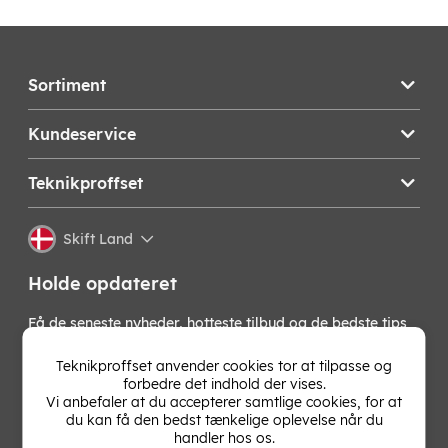
Sortiment
Kundeservice
Teknikproffset
Skift Land
Holde opdateret
Få de seneste nyheder, hotteste tilbud og de bedste tips
fra os direkte i din indbakke. Skriv dig op til vores
nyhedsbrev!
Teknikproffset anvender cookies tor at tilpasse og
forbedre det indhold der vises.
Vi anbefaler at du accepterer samtlige cookies, for at
OK
du kan få den bedst tænkelige oplevelse når du
handler hos os.