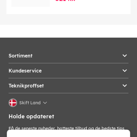
energiförbrukningper1000timmar:
Import ljuskällaingår:
1
Import Ljusflöde lumen:
420.00
Import eprelid:
728881
Import material:
Aluminium
EAN:
7318307861372
Sortiment
Kundeservice
Teknikproffset
Skift Land
Holde opdateret
Få de seneste nyheder, hotteste tilbud og de bedste tips
fra os direkte i din indbakke. Skriv dig op til vores