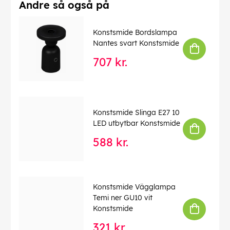
Import energiklass(a-g):
G
Andre så også på
Import typavljuskälla:
LED
Konstsmide Bordslampa
Import spänning:
230.00
Nantes svart Konstsmide
Import Djup:
150
707 kr.
Import dimbar:
0
Import Bredd:
70
High power
Import lampsockel:
LED
Konstsmide Slinga E27 10
LED utbytbar Konstsmide
Import Vikt:
1.20
588 kr.
Import Effekt:
11.00
Import färg,specificerad:
Antracitgrå
Import Farg Lev:
Grå
Konstsmide Vägglampa
Import färgtemperatur:
3000
Temi ner GU10 vit
Import spridningsvinkel:
6
Konstsmide
Import
321 kr.
11.00