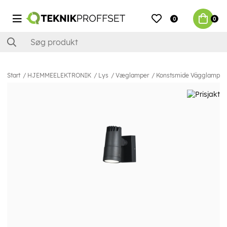
0
0
Start
HJEMMEELEKTRONIK
Lys
Væglamper
Konstsmide Vägglampa A