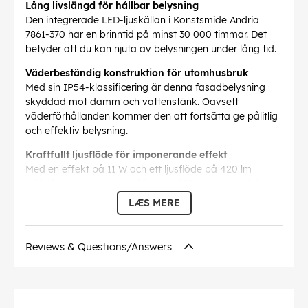
Lång livslängd för hållbar belysning
Den integrerade LED-ljuskällan i Konstsmide Andria
7861-370 har en brinntid på minst 30 000 timmar. Det
betyder att du kan njuta av belysningen under lång tid.
Väderbeständig konstruktion för utomhusbruk
Med sin IP54-klassificering är denna fasadbelysning
skyddad mot damm och vattenstänk. Oavsett
väderförhållanden kommer den att fortsätta ge pålitlig
och effektiv belysning.
Kraftfullt ljusflöde för imponerande effekt
Med en effekt på 11 W och ett ljusflöde på 420 lm
erbjuder Konstsmide Andria 7861-370 en stark och klar
belysning. Den sprider ljuset med en smal
LÆS MERE
spridningsvinkel på 6°, vilket ger en fokuserad
belysningseffekt och framhäver detaljer på fasaden.
Reviews & Questions/Answers
Import Höjd:
135
Import skyddsklass:
IP54