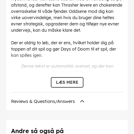
afstand, og derefter kan Thrasher levere en chokerende
overraskelse til våde fjender. Oddsene mod dig kan
virke uovervindelige, men hvis du bruger dine heltes
evner strategisk, opgraderer dem og tilføjer nye evner
undervejs, kan du måske klare det.
Der er aldrig to løb, der er ens, hvilket holder dig på
toppen af dit spil og gør Days of Doom til et spil, der
kan spilles igen.
Denne tekst er automatisk oversat, og der kan
forekomme fejl.
LÆS MERE
EAN:
5056635603746
Reviews & Questions/Answers
Andre så også på