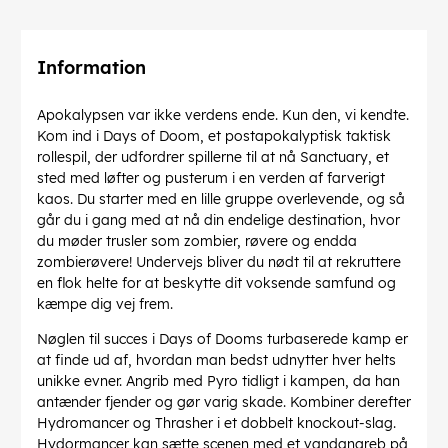
Information
Apokalypsen var ikke verdens ende. Kun den, vi kendte.
Kom ind i Days of Doom, et postapokalyptisk taktisk
rollespil, der udfordrer spillerne til at nå Sanctuary, et
sted med løfter og pusterum i en verden af farverigt
kaos. Du starter med en lille gruppe overlevende, og så
går du i gang med at nå din endelige destination, hvor
du møder trusler som zombier, røvere og endda
zombierøvere! Undervejs bliver du nødt til at rekruttere
en flok helte for at beskytte dit voksende samfund og
kæmpe dig vej frem.
Nøglen til succes i Days of Dooms turbaserede kamp er
at finde ud af, hvordan man bedst udnytter hver helts
unikke evner. Angrib med Pyro tidligt i kampen, da han
antænder fjender og gør varig skade. Kombiner derefter
Hydromancer og Thrasher i et dobbelt knockout-slag.
Hydormancer kan sætte scenen med et vandangreb på