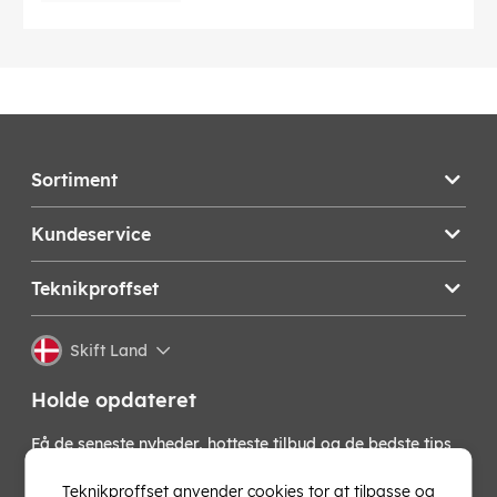
Sortiment
Kundeservice
Teknikproffset
Skift Land
Holde opdateret
Få de seneste nyheder, hotteste tilbud og de bedste tips
fra os direkte i din indbakke. Skriv dig op til vores
nyhedsbrev!
Teknikproffset anvender cookies tor at tilpasse og