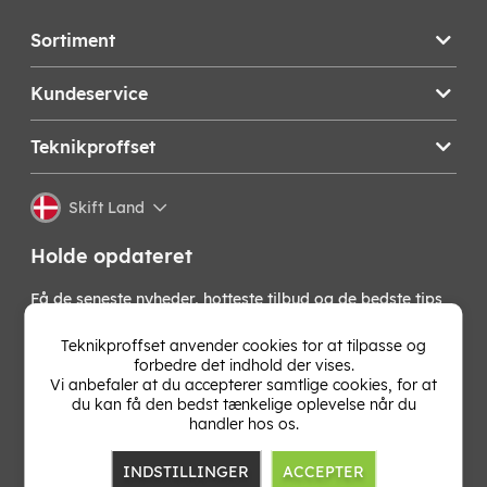
Sortiment
Kundeservice
Teknikproffset
Skift Land
Holde opdateret
Få de seneste nyheder, hotteste tilbud og de bedste tips
fra os direkte i din indbakke. Skriv dig op til vores
nyhedsbrev!
Teknikproffset anvender cookies tor at tilpasse og
forbedre det indhold der vises.
Vi anbefaler at du accepterer samtlige cookies, for at
OK
du kan få den bedst tænkelige oplevelse når du
handler hos os.
INDSTILLINGER
ACCEPTER