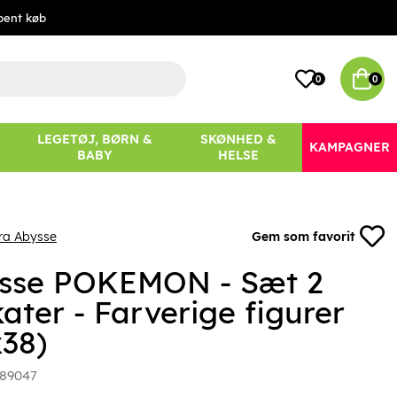
bent køb
0
0
LEGETØJ, BØRN &
SKØNHED &
KAMPAGNER
BABY
HELSE
ra Abysse
Gem som favorit
sse POKEMON - Sæt 2
ater - Farverige figurer
x38)
89047