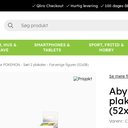
Qliro Checkout
Hurtig levering
100 dages å
, HUS &
SMARTPHONES &
SPORT, FRITID &
HAVE
TABLETS
HOBBY
e POKEMON - Sæt 2 plakater - Farverige figurer (52x38)
Se mere f
Aby
plak
(52
Varenr:
C