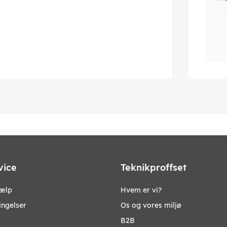
vice
Teknikproffset
jælp
Hvem er vi?
ingelser
Os og vores miljø
B2B