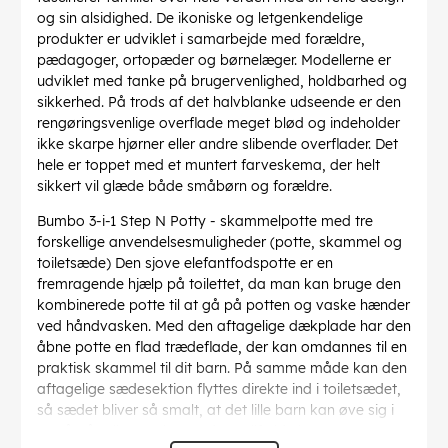
og sin alsidighed. De ikoniske og letgenkendelige
produkter er udviklet i samarbejde med forældre,
pædagoger, ortopæder og børnelæger. Modellerne er
udviklet med tanke på brugervenlighed, holdbarhed og
sikkerhed. På trods af det halvblanke udseende er den
rengøringsvenlige overflade meget blød og indeholder
ikke skarpe hjørner eller andre slibende overflader. Det
hele er toppet med et muntert farveskema, der helt
sikkert vil glæde både småbørn og forældre.
Bumbo 3-i-1 Step N Potty - skammelpotte med tre
forskellige anvendelsesmuligheder (potte, skammel og
toiletsæde) Den sjove elefantfodspotte er en
fremragende hjælp på toilettet, da man kan bruge den
kombinerede potte til at gå på potten og vaske hænder
ved håndvasken. Med den aftagelige dækplade har den
åbne potte en flad trædeflade, der kan omdannes til en
praktisk skammel til dit barn. På samme måde kan den
aftagelige sædesektion flyttes direkte ind i toiletsædet,
så sædet bliver så smalt, at det lille barn kan øve sig i
at gå på toilettet alene. I dette tilfælde kan