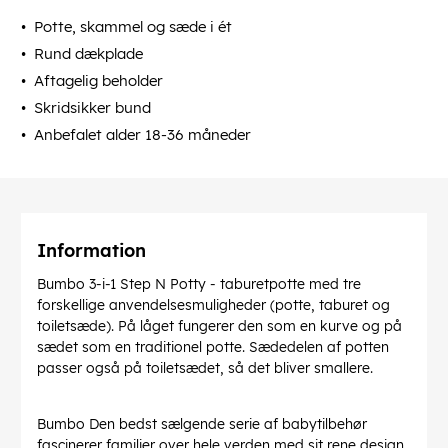
Potte, skammel og sæde i ét
Rund dækplade
Aftagelig beholder
Skridsikker bund
Anbefalet alder 18-36 måneder
Information
Bumbo 3-i-1 Step N Potty - taburetpotte med tre
forskellige anvendelsesmuligheder (potte, taburet og
toiletsæde). På låget fungerer den som en kurve og på
sædet som en traditionel potte. Sædedelen af potten
passer også på toiletsædet, så det bliver smallere.
Bumbo Den bedst sælgende serie af babytilbehør
fascinerer familier over hele verden med sit rene design