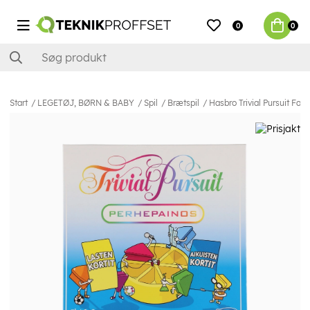
0
0
Start
LEGETØJ, BØRN & BABY
Spil
Brætspil
Hasbro Trivial Pursuit Fami