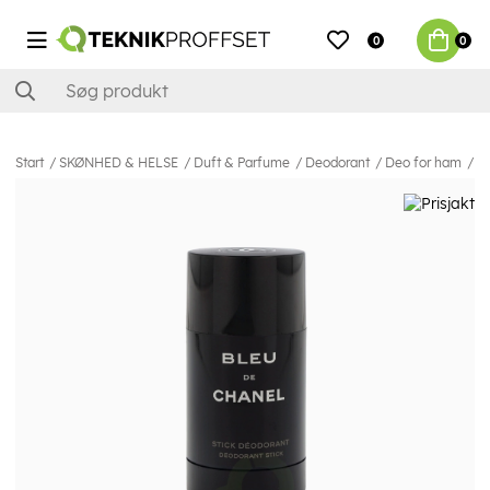
0
0
Start
SKØNHED & HELSE
Duft & Parfume
Deodorant
Deo for ham
C