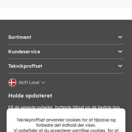
Sortiment
Kundeservice
Teknikproffset
Skift Land
Holde opdateret
Få de seneste nyheder, hotteste tilbud og de bedste tips
fra os direkte i din indbakke. Skriv dig op til vores
nyhedsbrev!
Teknikproffset anvender cookies tor at tilpasse og
forbedre det indhold der vises.
Vi anbefaler at du accepterer samtlige cookies, for at
OK