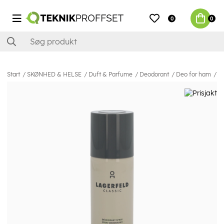
0
0
Start
SKØNHED & HELSE
Duft & Parfume
Deodorant
Deo for ham
La