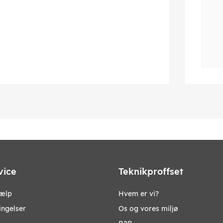
vice
Teknikproffset
jælp
Hvem er vi?
ingelser
Os og vores miljø