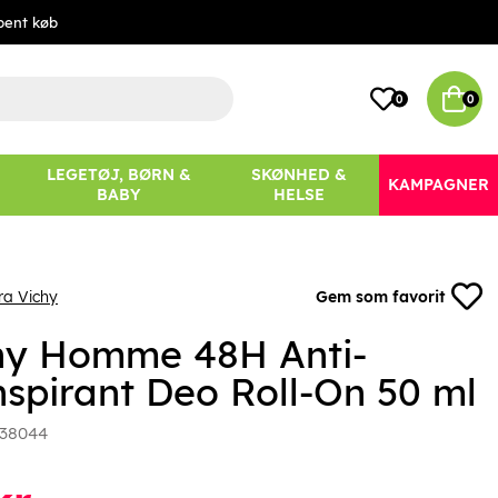
bent køb
0
0
LEGETØJ, BØRN &
SKØNHED &
KAMPAGNER
BABY
HELSE
ra Vichy
Gem som favorit
hy Homme 48H Anti-
nspirant Deo Roll-On 50 ml
38044