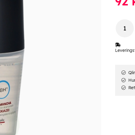
92
k
Leverings
Qli
Hur
Ret