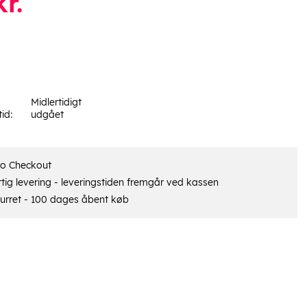
r.
Midlertidigt
tid:
udgået
ro Checkout
tig levering - leveringstiden fremgår ved kassen
urret - 100 dages åbent køb