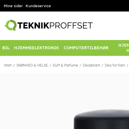
Mine sider
Kundeservice
HJEM
BIL
HJEMMEELEKTRONIK
COMPUTERTILBEHØR
Start
SKØNHED & HELSE
Duft & Parfume
Deodorant
Deo for ham