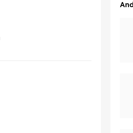
And
l