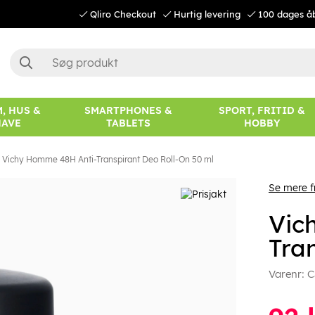
Qliro Checkout
Hurtig levering
100 dages å
, HUS &
SMARTPHONES &
SPORT, FRITID &
HAVE
TABLETS
HOBBY
Vichy Homme 48H Anti-Transpirant Deo Roll-On 50 ml
Se mere f
Vic
Tra
Varenr:
C