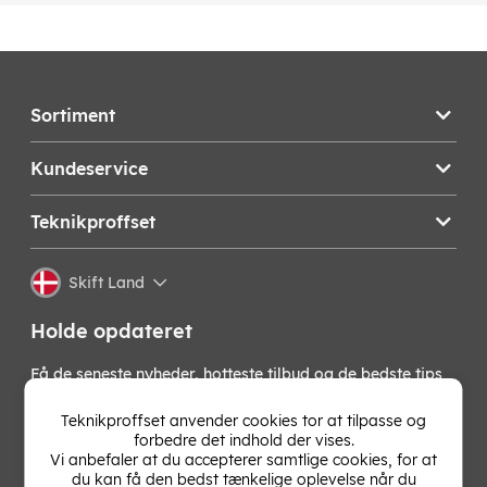
Sortiment
Kundeservice
Teknikproffset
Skift Land
Holde opdateret
Få de seneste nyheder, hotteste tilbud og de bedste tips
fra os direkte i din indbakke. Skriv dig op til vores
nyhedsbrev!
Teknikproffset anvender cookies tor at tilpasse og
forbedre det indhold der vises.
Vi anbefaler at du accepterer samtlige cookies, for at
OK
du kan få den bedst tænkelige oplevelse når du