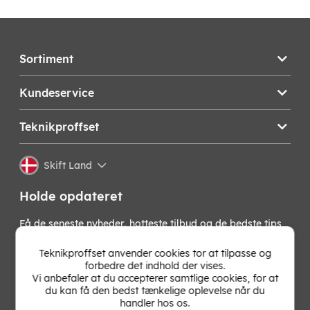
Sortiment
Kundeservice
Teknikproffset
Skift Land
Holde opdateret
Få de seneste nyheder, hotteste tilbud og de bedste tips
fra os direkte i din indbakke. Skriv dig op til vores
nyhedsbrev!
Teknikproffset anvender cookies tor at tilpasse og
forbedre det indhold der vises.
Vi anbefaler at du accepterer samtlige cookies, for at
OK
du kan få den bedst tænkelige oplevelse når du
handler hos os.